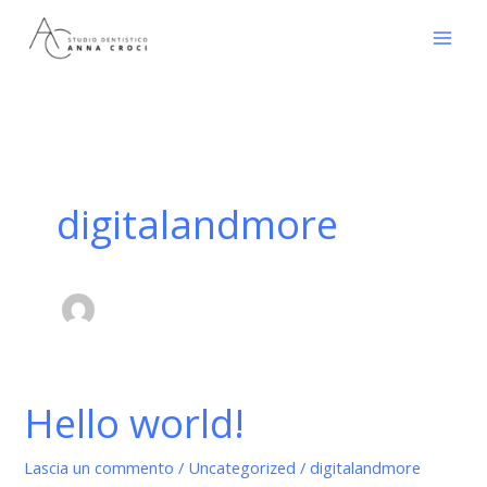
Vai
al
contenuto
digitalandmore
Hello world!
Hello
world!
Lascia un commento
/
Uncategorized
/
digitalandmore